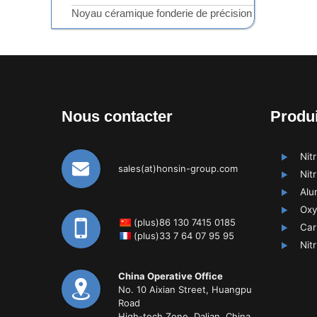
Noyau céramique fonderie de précision
Nous contacter
Produi
Nit
sales(at)honsin-group.com
Nit
Alu
Oxy
(plus)86 130 7415 0185
Car
(plus)33 7 64 07 95 95
Nit
China Operative Office
No. 10 Aixian Street, Huangpu
Road
High-tech Zone, Dalian, China