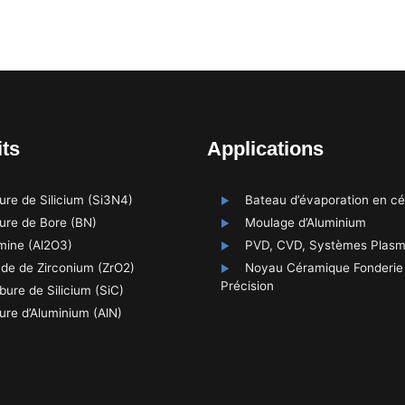
ts
Applications
rure de Silicium (Si3N4)
Bateau d’évaporation en c
rure de Bore (BN)
Moulage d’Aluminium
mine (Al2O3)
PVD, CVD, Systèmes Plas
de de Zirconium (ZrO2)
Noyau Céramique Fonderie
Précision
bure de Silicium (SiC)
rure d’Aluminium (AlN)