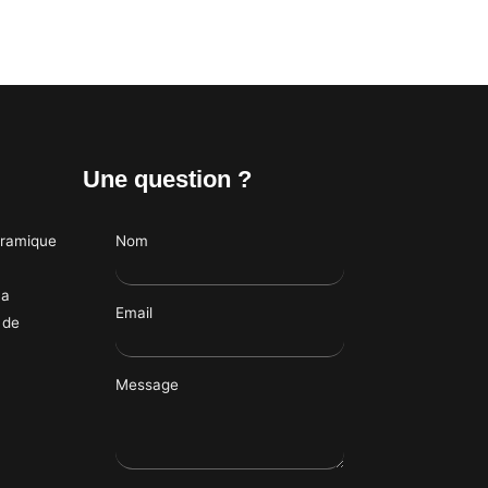
Une question ?
éramique
Nom
ma
Email
 de
Message