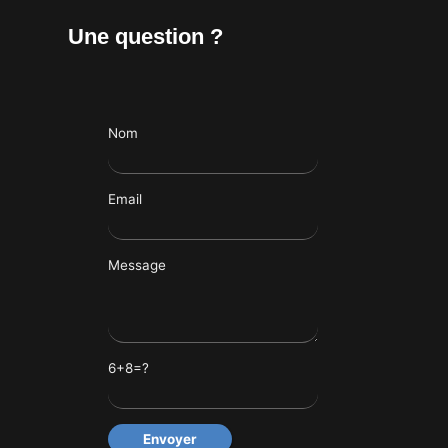
Une question ?
Nom
Email
Message
Veuillez laisser ce champ vide.
6+8=?